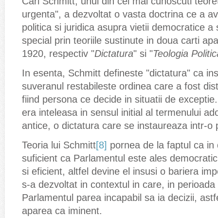
Carl Schmitt, unul din cei mai cunoscuti teoreti
urgenta", a dezvoltat o vasta doctrina ce a a
politica si juridica asupra vietii democratice a
special prin teoriile sustinute in doua carti apa
1920, respectiv "
Dictatura
" si "
Teologia Politic
In esenta, Schmitt defineste "dictatura" ca in
suveranul restabileste ordinea care a fost dis
fiind persona ce decide in situatii de excepti
era inteleasa in sensul initial al termenului a
antice, o dictatura care se instaureaza intr-o 
Teoria lui Schmitt
[8]
pornea de la faptul ca in
suficient ca Parlamentul este ales democratic,
si eficient, altfel devine el insusi o bariera im
s-a dezvoltat in contextul in care, in perioada
Parlamentul parea incapabil sa ia decizii, astfe
aparea ca iminent.