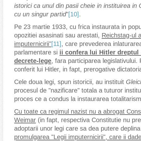
istorici ca unul din pasii cheie in instituirea i
cu un singur partid
"
[10]
.
Pe 23 martie 1933, cu frica instaurata in popul
opozitiei asasinati sau arestati,
Reichstag-ul 
imputernicirii"
[11]
, care prevederea inlaturarea 
parlamentare si
ii confera lui Hitler dreptu
decrete-lege
, fara participarea legislativului
conferit lui Hitler, in fapt, prerogative dictatori
Cele doua legi, spun istoricii, au instituit
Gleic
procesul de "nazificare" totala a tuturor instituti
proces ce a condus la instaurarea totalitarism
Cu toate ca regimul nazist nu a abrogat Consti
Weimar
(in fapt, respectiva Constitutie nu pr
adoptarii unor legi care sa dea putere deplina
promulgarea "
Legii imputernicirii", care ii dad