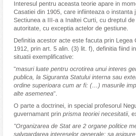
Interesul pentru aceasta teorie apare in mome
Casatiei din 1905, care infiinteaza o instanta
Sectiunea a III-a a Inaltei Curti, cu dreptul d
autoritate, cu exceptia actelor de gestiune.
Definitia acestor acte este facuta prin Legea 
1912, prin art. 5 alin. (3) lit. f), definitia fiind
situatii exemplificative:
"
masuri luate pentru ocrotirea unui interes gen
publica, la Siguranta Statului interna sau exte
ordine superioara cum ar fi: (…) masurile imp
alte asemenea
".
O parte a doctrinei, in special profesorul Neg
guvernamant prin
prisma teoriei necesitatii
, e
"Organizarea de Stat are 2 organe politice m
salvgardarea intereselor generale; sa asigure 