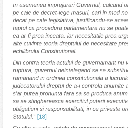
In asemenea imprejurari Guvernul, calcand or
pe cale de decret-lege masuri, cari in mod no
decat pe cale legislativa, justificandu-se ace
faptul ca procedura parlamentara nu se poate i
ea ar fi prea inceata, iar necesitatile prea ur
alte cuvinte teoria dreptului de necesitate pr
echilibrului Constitutional.
Din contra teoria actului de guvernamant nu
ruptura, guvernul neintelegand sa se substitue 
ramanand in ordinea constitutionala a lucruril
judecatorului dreptul de a-i controla anumite
s'ar putea pronunta fara sa se produca anumi
sa se stinghereasca exercitiul puterii executi
obligatiuni si responsabilitati, in ce priveste o
Statului
."
[18]
Cu alte cuvinte, actele de guvernamant sunt a