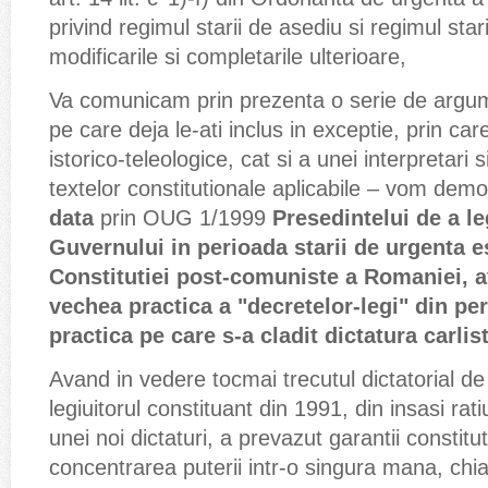
privind regimul starii de asediu si regimul star
modificarile si completarile ulterioare,
Va comunicam prin prezenta o serie de argum
pe care deja le-ati inclus in exceptie, prin car
istorico-teleologice, cat si a unei interpretari s
textelor constitutionale aplicabile – vom dem
data
prin OUG 1/1999
Presedintelui de a le
Guvernului in perioada starii de urgenta e
Constitutiei post-comuniste a Romaniei, a
vechea practica a "decretelor-legi" din per
practica pe care s-a cladit dictatura carlis
Avand in vedere tocmai trecutul dictatorial 
legiuitorul constituant din 1991, din insasi rati
unei noi dictaturi, a prevazut garantii constit
concentrarea puterii intr-o singura mana, chia