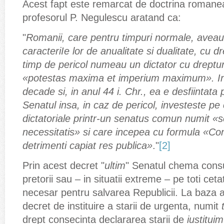
Acest fapt este remarcat de doctrina romanea
profesorul P. Negulescu aratand ca:
"
Romanii, care pentru timpuri normale, aveau 
caracteriIe lor de anualitate si dualitate, cu d
timp de pericol numeau un dictator cu dreptur
«potestas maxima et imperium maximum». Inst
decade si, in anul 44 i. Chr., ea e desfiintata 
Senatul insa, in caz de pericol, investeste pe 
dictatoriale printr-un senatus comun numit «
necessitatis» si care incepea cu formula «Co
detrimenti capiat res publica»
."
[2]
Prin acest decret "
ultim
" Senatul chema consuli
pretorii sau – in situatii extreme – pe toti ceta
necesar pentru salvarea Republicii. La baza 
decret de instituire a starii de urgenta, numit
t
drept consecinta declararea starii de
iustitui