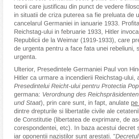
teorii care justificau din punct de vedere filos
in situatii de criza puterea sa fie preluata de u
cancelarul Germaniei in ianuarie 1933. Profit
Reichstag-ului in februarie 1933, Hitler invoca 
Republicii de la Weimar (1919-1933), care prev
de urgenta pentru a face fata unei rebeliuni, s
urgenta.
Ulterior, Presedintele Germaniei Paul von Hind
Hitler ca urmare a incendierii Reichstag-ului,
Presedintelui Reicht-ului pentru Protectia Popo
germana:
Verordnung des Reichspräsidenten
und Staat
), prin care sunt, in fapt, anulate
pe
dintre drepturile si libertatile civile ale cetat
de Constitutie (libertatea de exprimare, de aso
corespondentei, etc). In baza acestui decret s
iar oponentii nazistilor sunt arestati. "
Decretul