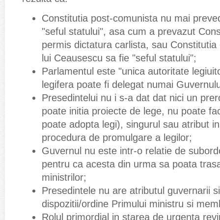
Constitutia post-comunista nu mai preve
"seful statului", asa cum a prevazut Cons
permis dictatura carlista, sau Constitutia
lui Ceausescu sa fie "seful statului";
Parlamentul este "unica autoritate legiuit
legifera poate fi delegat numai Guvernulu
Presedintelui nu i s-a dat dat nici un prer
poate initia proiecte de lege, nu poate
poate adopta legi), singurul sau atribut i
procedura de promulgare a legilor;
Guvernul nu este intr-o relatie de subor
pentru ca acesta din urma sa poata trasa
ministrilor;
Presedintele nu are atributul guvernarii s
dispozitii/ordine Primului ministru si memb
Rolul primordial in starea de urgenta rev