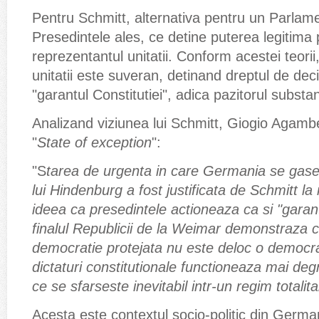
Pentru Schmitt, alternativa pentru un Parlament
Presedintele ales, ce detine puterea legitima 
reprezentantul unitatii. Conform acestei teorii
unitatii este suveran, detinand dreptul de deciz
"garantul Constitutiei", adica pazitorul substante
Analizand viziunea lui Schmitt, Giogio Agamb
"
State of exception
":
"S
tarea de urgenta in care Germania se gasea
lui Hindenburg a fost justificata de Schmitt la 
ideea ca presedintele actioneaza ca si "garant 
finalul Republicii de la Weimar demonstraza c
democratie protejata nu este deloc o democra
dictaturi constitutionale functioneaza mai deg
ce se sfarseste inevitabil intr-un regim totalita
Acesta este contextul socio-politic din Germa