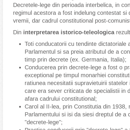
Decretele-lege din perioada interbelica, in con
regimul acestora a fost indelung contestat si
vremii, dar cadrul constitutional post-comunis
Din
interpretarea istorico-teleologica
rezul
Toti conducatorii cu tendinte dictatoriale
Parlamentul si sa preia atributul de a con
timp prin decrete (ex. Germania, Italia);
Conducerea prin decrete-lege a fost o pra
exceptional pe timpul monarhiei constitu
ratiunea necesitatii supravietuirii statelor
care era sever criticata de specialistii in d
afara cadrului constitutional;
Carol al II-lea, prin Constitutia din 1938,
Parlamentului si isi da siesi dreptul de a
"decrete-lege";
Practica conducerii prin "decrete-lege" a 