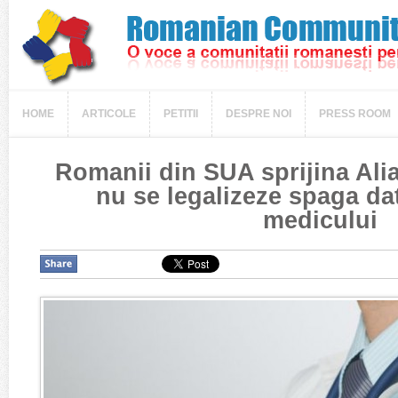
HOME
ARTICOLE
PETITII
DESPRE NOI
PRESS ROOM
Romanii din SUA sprijina Alia
nu se legalizeze spaga da
medicului