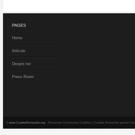
PAGES
Home
Articole
Despre noi
Press Room
©
www.CoalitiaRomanilor.org
- Romanian Community Coalition | Coalitia Romanilor pentru Co