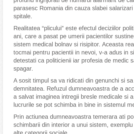
profund ingrijorati de numarul alarmant de c
parasesc Romania din cauza slabei salarizari s
spitale.
Realitatea “plicului” este efectul deciziilor polit
ani, care a pasat pe umerii pacientilor sustine
sistem medical bolnav si risipitor. Aceasta real
tocmai pentru pacientii in nevoi, v-a adus in si
detestati ca politicienii iar profesia de medic 
spagar.
A sosit timpul sa va ridicati din genunchi si sa
demnitatea. Refuzul dumneavoastra de a acce
a salvat imaginea intregii bresle medicale si 
lucrurile se pot schimba in bine in sistemul 
Prin actiunea dumneavoastra temerara ati por
schimbarii din interior a unui sistem, exemplu 
alte categorii sociale.